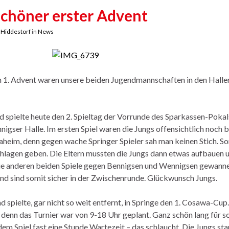
chöner erster Advent
y
Hiddestorf
in
News
 1. Advent waren unsere beiden Jugendmannschaften in den Halle
 spielte heute den 2. Spieltag der Vorrunde des Sparkassen-Pokals
igser Halle. Im ersten Spiel waren die Jungs offensichtlich noch 
aheim, denn gegen wache Springer Spieler sah man keinen Stich. S
chlagen geben. Die Eltern mussten die Jungs dann etwas aufbauen
Die anderen beiden Spiele gegen Bennigsen und Wennigsen gewanne
und sind somit sicher in der Zwischenrunde. Glückwunsch Jungs.
 spielte, gar nicht so weit entfernt, in Springe den 1. Cosawa-Cup.
denn das Turnier war von 9-18 Uhr geplant. Ganz schön lang für so
em Spiel fast eine Stunde Wartezeit – das schlaucht. Die Jungs st