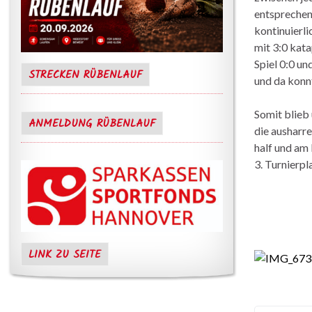
entsprechen
kontinuierli
mit 3:0 kata
Spiel 0:0 u
STRECKEN RÜBENLAUF
und da konnt
Somit blieb
ANMELDUNG RÜBENLAUF
die ausharre
half und am 
3. Turnierpl
LINK ZU SEITE