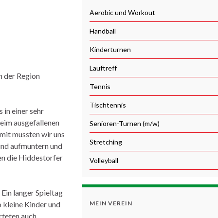
Aerobic und Workout
Handball
Kinderturnen
Lauftreff
n der Region
Tennis
Tischtennis
 in einer sehr
beim ausgefallenen
Senioren-Turnen (m/w)
omit mussten wir uns
Stretching
 und aufmuntern und
n die Hiddestorfer
Volleyball
 Ein langer Spieltag
 kleine Kinder und
MEIN VEREIN
arteten auch