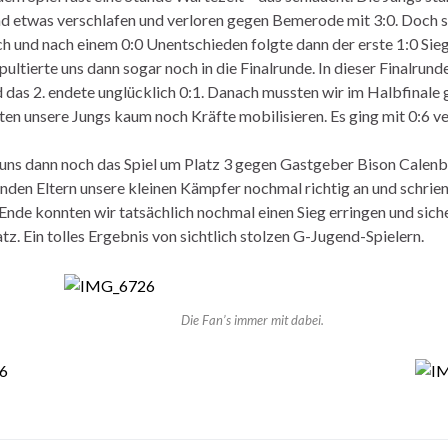
d etwas verschlafen und verloren gegen Bemerode mit 3:0. Doch si
ch und nach einem 0:0 Unentschieden folgte dann der erste 1:0 Sieg
pultierte uns dann sogar noch in die Finalrunde. In dieser Finalrund
nd das 2. endete unglücklich 0:1. Danach mussten wir im Halbfinal
en unsere Jungs kaum noch Kräfte mobilisieren. Es ging mit 0:6 ve
 uns dann noch das Spiel um Platz 3 gegen Gastgeber Bison Calenb
nden Eltern unsere kleinen Kämpfer nochmal richtig an und schrien 
Ende konnten wir tatsächlich nochmal einen Sieg erringen und sich
atz. Ein tolles Ergebnis von sichtlich stolzen G-Jugend-Spielern.
Die Fan’s immer mit dabei.