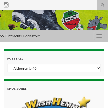
Tog
sear
for
SV Eintracht Hiddestorf
Togg
navig
FUSSBALL
SPONSOREN