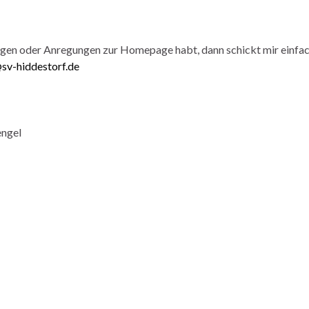
agen oder Anregungen zur Homepage habt, dann schickt mir einfac
v-hiddestorf.de
engel