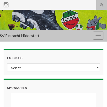
Tog
sear
for
SV Eintracht Hiddestorf
Togg
navig
FUSSBALL
SPONSOREN