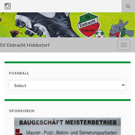
Tog
sear
for
SV Eintracht Hiddestorf
Togg
navig
FUSSBALL
SPONSOREN