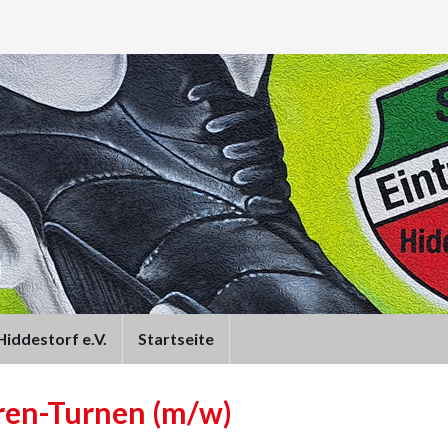
iddestorf e.V.
Startseite
ren-Turnen (m/w)