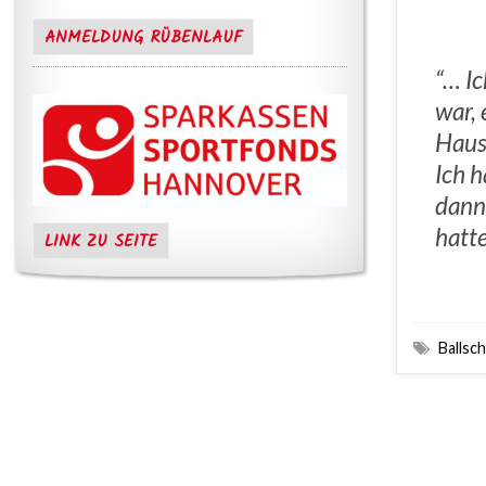
ANMELDUNG RÜBENLAUF
“… I
war, 
Haus
Ich h
dann 
hatt
LINK ZU SEITE
Ballsc