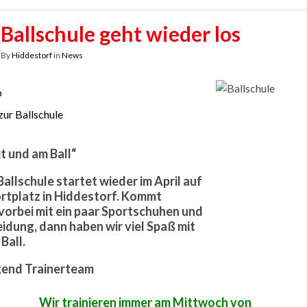
Ballschule geht wieder los
By
Hiddestorf
in
News
o
 zur Ballschule
it und am Ball“
allschule startet wieder im April auf
rtplatz in Hiddestorf. Kommt
vorbei mit ein paar Sportschuhen und
idung, dann haben wir viel Spaß mit
Ball.
gend Trainerteam
Wir trainieren immer am Mittwoch von