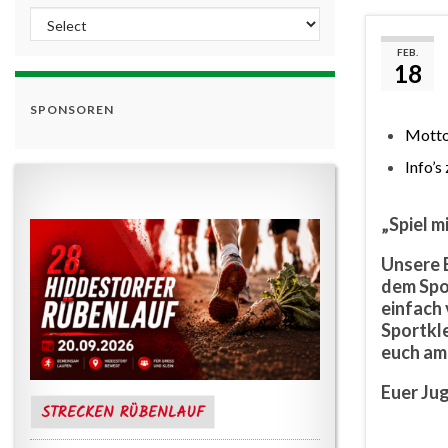
FEB.
18
SPONSOREN
Mott
Info’s
„Spiel m
Unsere B
dem Spo
einfach 
Sportkle
euch am 
Euer Ju
STRECKEN RÜBENLAUF