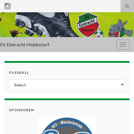
Tog
sear
for
SV Eintracht Hiddestorf
Togg
navig
FUSSBALL
SPONSOREN