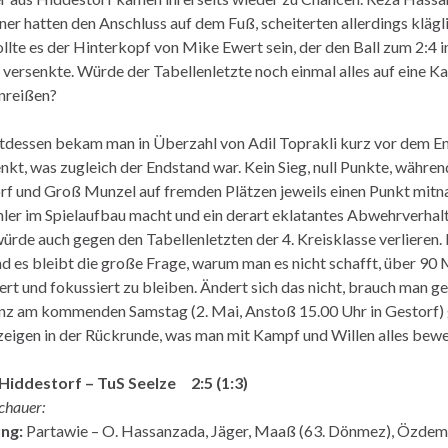
ner hatten den Anschluss auf dem Fuß, scheiterten allerdings kläg
ollte es der Hinterkopf von Mike Ewert sein, der den Ball zum 2:4
 versenkte. Würde der Tabellenletzte noch einmal alles auf eine Ka
reißen?
ttdessen bekam man in Überzahl von Adil Toprakli kurz vor dem E
nkt, was zugleich der Endstand war. Kein Sieg, null Punkte, währe
rf und Groß Munzel auf fremden Plätzen jeweils einen Punkt mit
hler im Spielaufbau macht und ein derart eklatantes Abwehrverhal
würde auch gegen den Tabellenletzten der 4. Kreisklasse verlieren. D
nd es bleibt die große Frage, warum man es nicht schafft, über 90 
ert und fokussiert zu bleiben. Ändert sich das nicht, brauch man g
z am kommenden Samstag (2. Mai, Anstoß 15.00 Uhr in Gestorf) g
zeigen in der Rückrunde, was man mit Kampf und Willen alles bewe
 Hiddestorf – TuS Seelze 2:5 (1:3)
chauer:
ung:
Partawie – O. Hassanzada, Jäger, Maaß (63. Dönmez), Özdemir