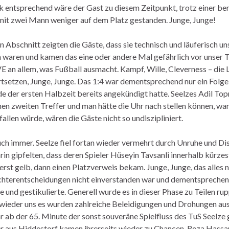
 entsprechend wäre der Gast zu diesem Zeitpunkt, trotz einer be
mit zwei Mann weniger auf dem Platz gestanden. Junge, Junge!
n Abschnitt zeigten die Gäste, dass sie technisch und läuferisch un
 waren und kamen das eine oder andere Mal gefährlich vor unser 
E an allem, was Fußball ausmacht. Kampf, Wille, Cleverness – die 
rtsetzen, Junge, Junge. Das 1:4 war dementsprechend nur ein Folge
e der ersten Halbzeit bereits angekündigt hatte. Seelzes Adil Topr
nen zweiten Treffer und man hätte die Uhr nach stellen können, wa
allen würde, wären die Gäste nicht so undiszipliniert.
h immer. Seelze fiel fortan wieder vermehrt durch Unruhe und Dis
arin gipfelten, dass deren Spieler Hüseyin Tavsanli innerhalb kürze
rst gelb, dann einen Platzverweis bekam. Junge, Junge, das alles nu
chterentscheidungen nicht einverstanden war und dementsprechen
e und gestikulierte. Generell wurde es in dieser Phase zu Teilen ru
 wieder uns es wurden zahlreiche Beleidigungen und Drohungen au
r ab der 65. Minute der sonst souveräne Spielfluss des TuS Seelze 
 aus Hiddestorf kamen ihrerseits wieder zu Chancen. Reza Hassa