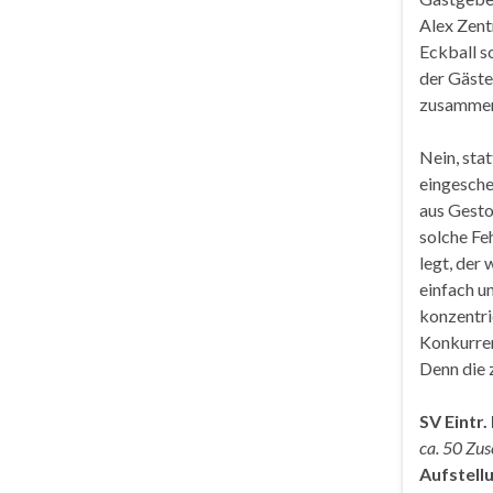
Alex Zent
Eckball s
der Gäste
zusammen
Nein, sta
eingesche
aus Gesto
solche Fe
legt, der 
einfach u
konzentri
Konkurren
Denn die 
SV Eintr.
ca. 50 Zus
Aufstell