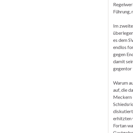
Regelwerk
Führung, 
Im zweite
überlegen
es dem SV
endlos fo
gegen End
damit sei
gegentor f
Warum auc
auf, die d
Meckern e
Schiedsri
diskutiert
erhitzten
Fortan wa
Gastgeber