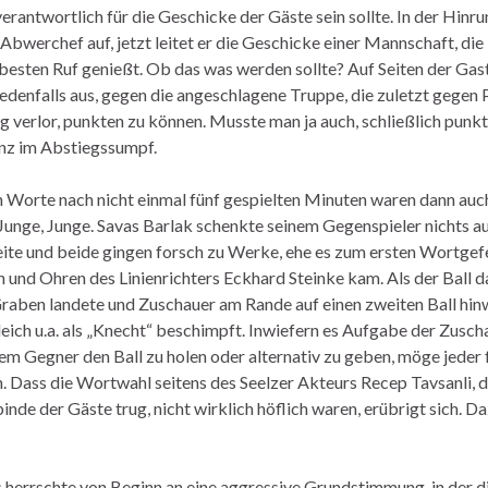
erantwortlich für die Geschicke der Gäste sein sollte. In der Hinru
 Abwerchef auf, jetzt leitet er die Geschicke einer Mannschaft, die
 besten Ruf genießt. Ob das was werden sollte? Auf Seiten der Ga
jedenfalls aus, gegen die angeschlagene Truppe, die zuletzt gegen
 verlor, punkten zu können. Musste man ja auch, schließlich punkt
nz im Abstiegssumpf.
n Worte nach nicht einmal fünf gespielten Minuten waren dann auc
 Junge, Junge. Savas Barlak schenkte seinem Gegenspieler nichts au
te und beide gingen forsch zu Werke, ehe es zum ersten Wortgefe
 und Ohren des Linienrichters Eckhard Steinke kam. Als der Ball d
Graben landete und Zuschauer am Rande auf einen zweiten Ball hin
leich u.a. als „Knecht“ beschimpft. Inwiefern es Aufgabe der Zuscha
em Gegner den Ball zu holen oder alternativ zu geben, möge jeder f
n. Dass die Wortwahl seitens des Seelzer Akteurs Recep Tavsanli, d
inde der Gäste trug, nicht wirklich höflich waren, erübrigt sich. D
s herrschte von Beginn an eine aggressive Grundstimmung, in der d