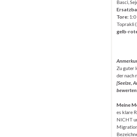
Basci, Se
Ersatzba
Tore:
1:0 
Toprakli (
gelb-rot
Anmerku
Zu guter 
der nach 
[Seelze, 
bewerten.
Meine Me
es klare 
NICHT unt
Migration
Bezeichne