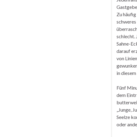
Gastgeber
Zu häufig
schweres 
überrasch
schlecht. 
Sahne-Ecke
darauf er
von Linie
gewunken.
in diesem
Fünf Minu
dem Eintr
butterwei
„Junge, J
Seelze ko
oder ande