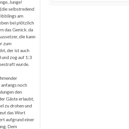
unge, Junge!
(die selbstredend
ribblings am
ben bei plötzlich
rn das Genick. da
ussetzer, die kann
er zum
bt, der ist auch
l und zog auf 1:3
bestraft wurde.
nehmender
 anfangs noch
hlungen den
der Gäste erlaubt,
iel zu drohen und
neut das Wort
ert aufgrund einer
nung. Dem