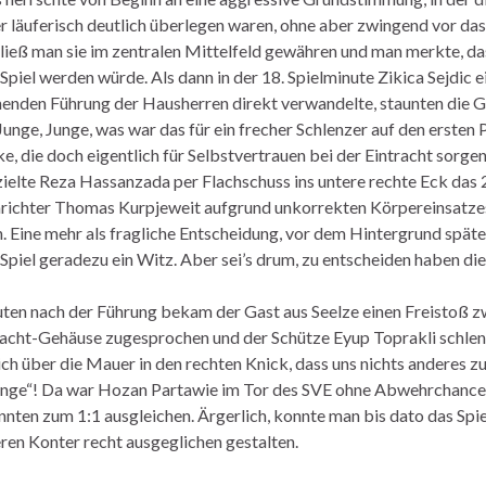
 läuferisch deutlich überlegen waren, ohne aber zwingend vor da
 ließ man sie im zentralen Mittelfeld gewähren und man merkte, das
Spiel werden würde. Als dann in der 18. Spielminute Zikica Sejdic e
enden Führung der Hausherren direkt verwandelte, staunten die G
Junge, Junge, was war das für ein frecher Schlenzer auf den ersten 
, die doch eigentlich für Selbstvertrauen bei der Eintracht sorgen
zielte Reza Hassanzada per Flachschuss ins untere rechte Eck das 
nrichter Thomas Kurpjeweit aufgrund unkorrekten Körpereinsatze
 Eine mehr als fragliche Entscheidung, vor dem Hintergrund spä
 Spiel geradezu ein Witz. Aber sei’s drum, zu entscheiden haben di
ten nach der Führung bekam der Gast aus Seelze einen Freistoß 
acht-Gehäuse zugesprochen und der Schütze Eyup Toprakli schlen
ch über die Mauer in den rechten Knick, dass uns nichts anderes zu
unge“! Da war Hozan Partawie im Tor des SVE ohne Abwehrchance 
nnten zum 1:1 ausgleichen. Ärgerlich, konnte man bis dato das Spie
ren Konter recht ausgeglichen gestalten.