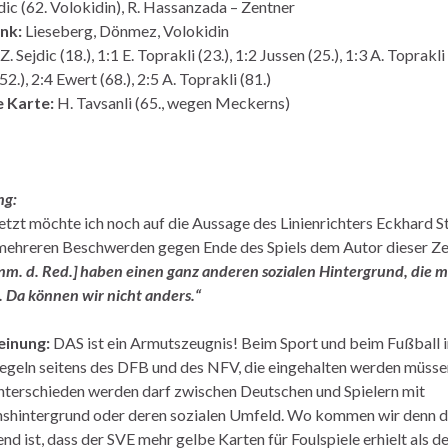
jdic (62. Volokidin), R. Hassanzada – Zentner
nk:
Lieseberg, Dönmez, Volokidin
Z. Sejdic (18.), 1:1 E. Toprakli (23.), 1:2 Jussen (25.), 1:3 A. Toprakli 
52.), 2:4 Ewert (68.), 2:5 A. Toprakli (81.)
e Karte:
H. Tavsanli (65., wegen Meckerns)
ng:
letzt möchte ich noch auf die Aussage des Linienrichters Eckhard S
mehreren Beschwerden gegen Ende des Spiels dem Autor dieser Ze
Anm. d. Red.] haben einen ganz anderen sozialen Hintergrund, die 
 Da können wir nicht anders.“
inung:
DAS ist ein Armutszeugnis! Beim Sport und beim Fußball i
Regeln seitens des DFB und des NFV, die eingehalten werden müss
erschieden werden darf zwischen Deutschen und Spielern mit
shintergrund oder deren sozialen Umfeld. Wo kommen wir denn d
nd ist, dass der SVE mehr gelbe Karten für Foulspiele erhielt als d