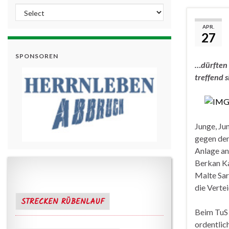
APR.
27
SPONSOREN
…dürften 
treffend s
Junge, Ju
gegen den
Anlage an
Berkan Ka
Malte Sar
die Verte
STRECKEN RÜBENLAUF
Beim TuS 
ordentlic