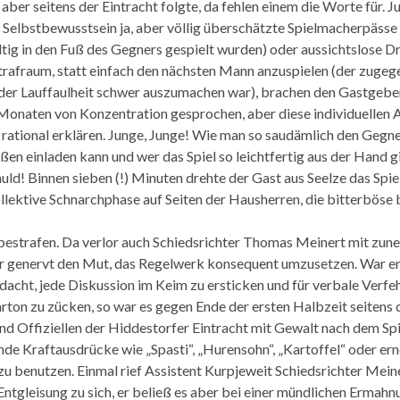
aber seitens der Eintracht folgte, da fehlen einem die Worte für. J
Selbstbewusstsein ja, aber völlig überschätzte Spielmacherpässe 
tig in den Fuß des Gegners gespielt wurden) oder aussichtslose D
trafraum, statt einfach den nächsten Mann anzuspielen (der zugege
der Lauffaulheit schwer auszumachen war), brachen den Gastgebe
 Monaten von Konzentration gesprochen, aber diese individuellen A
 rational erklären. Junge, Junge! Wie man so saudämlich den Gegn
ßen einladen kann und wer das Spiel so leichtfertig aus der Hand gi
huld! Binnen sieben (!) Minuten drehte der Gast aus Seelze das Spie
llektive Schnarchphase auf Seiten der Hausherren, die bitterböse 
estrafen. Da verlor auch Schiedsrichter Thomas Meinert mit zu
r genervt den Mut, das Regelwerk konsequent umzusetzen. War er
dacht, jede Diskussion im Keim zu ersticken und für verbale Verfe
rton zu zücken, so war es gegen Ende der ersten Halbzeit seitens 
und Offiziellen der Hiddestorfer Eintracht mit Gewalt nach dem Sp
nde Kraftausdrücke wie „Spasti“, „Hurensohn“, „Kartoffel“ oder er
zu benutzen. Einmal rief Assistent Kurpjeweit Schiedsrichter Mein
Entgleisung zu sich, er beließ es aber bei einer mündlichen Ermah