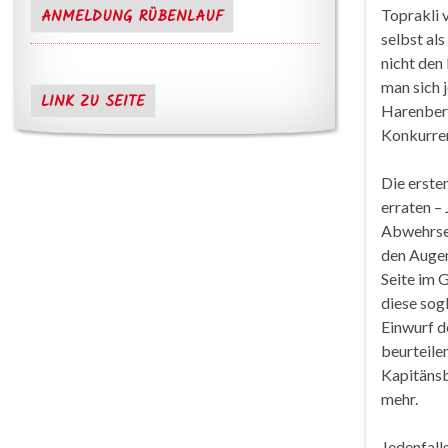
ANMELDUNG RÜBENLAUF
Toprakli v
selbst als
nicht den
man sich 
LINK ZU SEITE
Harenberg
Konkurre
Die erste
erraten –
Abwehrsei
den Augen
Seite im 
diese sog
Einwurf d
beurteile
Kapitänsb
mehr.
Jedenfall