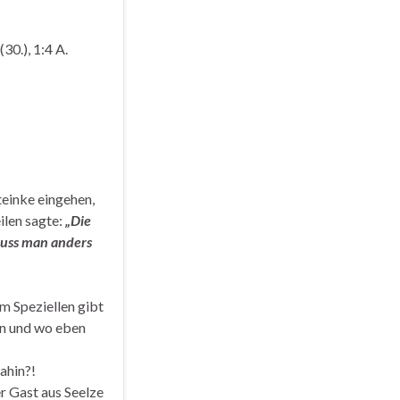
(30.), 1:4 A.
teinke eingehen,
ilen sagte:
„Die
muss man anders
m Speziellen gibt
en und wo eben
ahin?!
er Gast aus Seelze