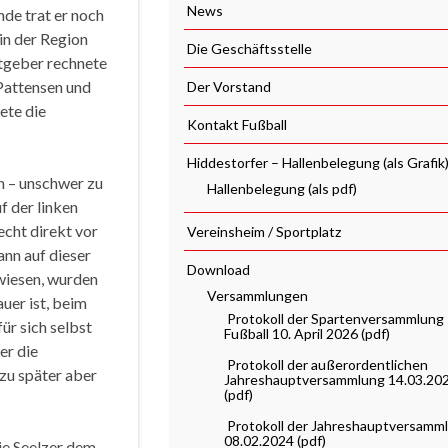
News
nde trat er noch
 in der Region
Die Geschäftsstelle
stgeber rechnete
 Pattensen und
Der Vorstand
ete die
Kontakt Fußball
Hiddestorfer – Hallenbelegung (als Grafik
h – unschwer zu
Hallenbelegung (als pdf)
f der linken
cht direkt vor
Vereinsheim / Sportplatz
ann auf dieser
Download
wiesen, wurden
Versammlungen
uer ist, beim
Protokoll der Spartenversammlung
ür sich selbst
Fußball 10. April 2026 (pdf)
er die
Protokoll der außerordentlichen
azu später aber
Jahreshauptversammlung 14.03.20
(pdf)
Protokoll der Jahreshauptversamm
08.02.2024 (pdf)
ie Seelzer dem