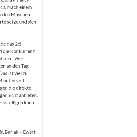
lich. Nach einem
 in den Maschen
rte setze und sich
nde das 2:5
nd die Konkurrenz
nahmen. Wer
ten an den Tag
as ist viel zu
Minuten voll
egen die direkte
ar nicht antreten.
rkstelligen kann.
, Barlak – Ewert,