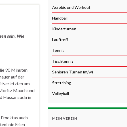
Aerobic und Workout
Handball
Kinderturnen
en sein. Wie
Lauftreff
Tennis
Tischtennis
die 90 Minuten
Senioren-Turnen (m/w)
hauer auf der
Stretching
itverletzten um
 Moritz Mauch und
Volleyball
ed Hassanzada in
n Emektas auch
MEIN VEREIN
enlinie Erien