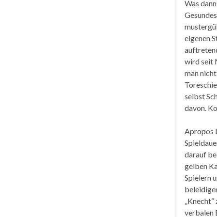
Was dann 
Gesundes 
mustergül
eigenen S
auftreten
wird seit
man nicht
Toreschie
selbst Sc
davon. Ko
Apropos b
Spieldaue
darauf be
gelben Ka
Spielern 
beleidige
„Knecht“ 
verbalen 