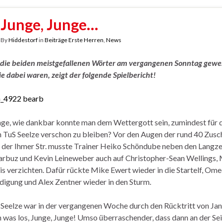
Junge, Junge…
By
Hiddestorf
in
Beiträge Erste Herren
,
News
die beiden meistgefallenen Wörter am vergangenen Sonntag gewes
ie dabei waren, zeigt der folgende Spielbericht!
nge, wie dankbar konnte man dem Wettergott sein, zumindest für 
 TuS Seelze verschon zu bleiben? Vor den Augen der rund 40 Zusc
 der Ihmer Str. musste Trainer Heiko Schöndube neben den Langze
rbuz und Kevin Leineweber auch auf Christopher-Sean Wellings,
is verzichten. Dafür rückte Mike Ewert wieder in die Startelf, Om
idigung und Alex Zentner wieder in den Sturm.
Seelze war in der vergangenen Woche durch den Rücktritt von Ja
h was los, Junge, Junge! Umso überraschender, dass dann an der Seit