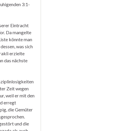
ruhigenden 3:1-
serer Eintracht
Tor. Da mangelte
Liste könnte man
 dessen, was sich
akli erzielte
nn das nächste
ziplinlosigkeiten
ster Zeit wegen
r, weil er mit den
d erregt
ppig, die Gemüter
sgesprochen.
gestört und die
nzada als auch