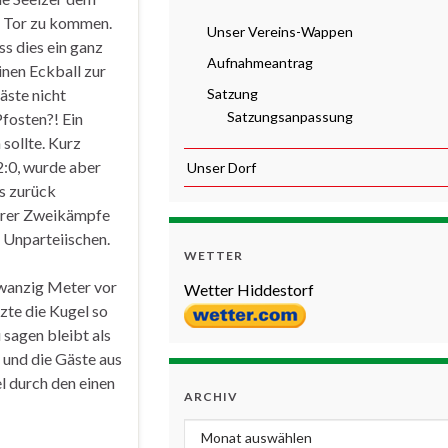
s Tor zu kommen.
Unser Vereins-Wappen
s dies ein ganz
Aufnahmeantrag
inen Eckball zur
äste nicht
Satzung
Satzungsanpassung
Pfosten?! Ein
 sollte. Kurz
2:0, wurde aber
Unser Dorf
s zurück
terer Zweikämpfe
e Unparteiischen.
WETTER
zwanzig Meter vor
Wetter Hiddestorf
zte die Kugel so
 sagen bleibt als
und die Gäste aus
l durch den einen
ARCHIV
Archiv