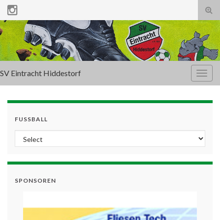
Tog
sear
for
SV Eintracht Hiddestorf
Togg
navig
FUSSBALL
SPONSOREN