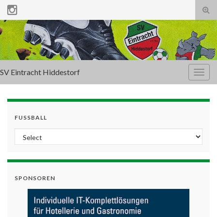
Tog
sear
for
SV Eintracht Hiddestorf
Togg
navig
FUSSBALL
SPONSOREN