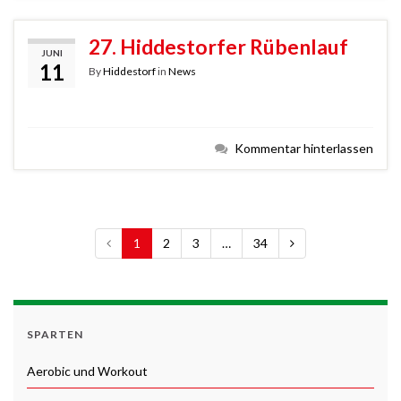
27. Hiddestorfer Rübenlauf
JUNI
11
By
Hiddestorf
in
News
Kommentar hinterlassen
1
2
3
…
34
SPARTEN
Aerobic und Workout