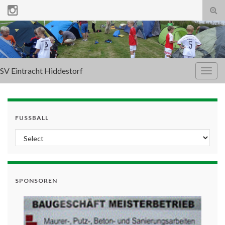
Tog
sear
for
SV Eintracht Hiddestorf
Togg
navig
FUSSBALL
SPONSOREN