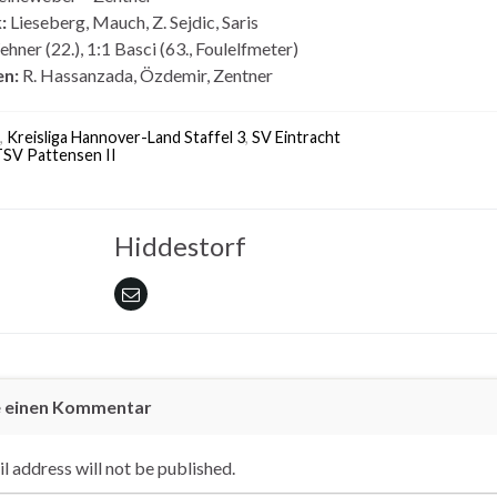
:
Lieseberg, Mauch, Z. Sejdic, Saris
hner (22.), 1:1 Basci (63., Foulelfmeter)
en:
R. Hassanzada, Özdemir, Zentner
,
Kreisliga Hannover-Land Staffel 3
,
SV Eintracht
SV Pattensen II
Hiddestorf
e einen Kommentar
l address will not be published.