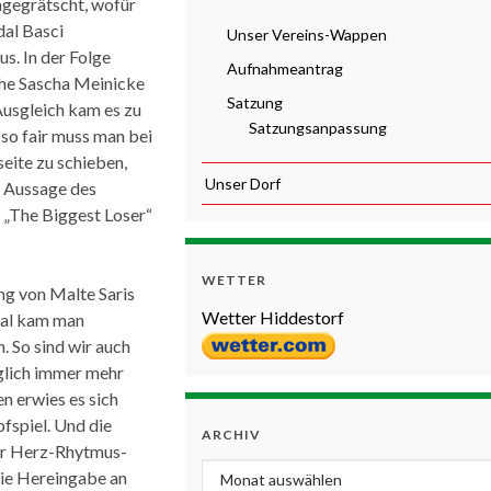
mgegrätscht, wofür
dal Basci
Unser Vereins-Wappen
s. In der Folge
Aufnahmeantrag
sche Sascha Meinicke
Satzung
Ausgleich kam es zu
Satzungsanpassung
 so fair muss man bei
seite zu schieben,
Unser Dorf
ie Aussage des
 „The Biggest Loser“
WETTER
ng von Malte Saris
Wetter Hiddestorf
Mal kam man
. So sind wir auch
 glich immer mehr
n erwies es sich
pfspiel. Und die
ARCHIV
für Herz-Rhytmus-
Archiv
die Hereingabe an