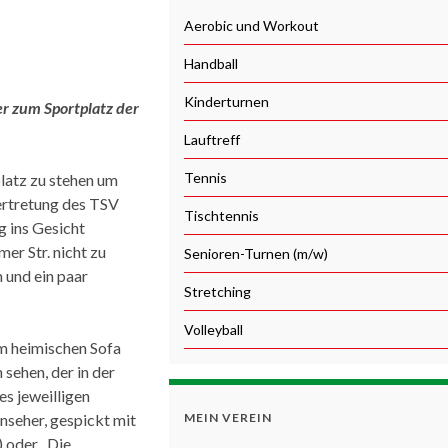
Aerobic und Workout
Handball
Kinderturnen
r zum Sportplatz der
Lauftreff
Tennis
latz zu stehen um
ertretung des TSV
Tischtennis
 ins Gesicht
er Str. nicht zu
Senioren-Turnen (m/w)
 und ein paar
Stretching
Volleyball
om heimischen Sofa
sehen, der in der
s jeweilligen
nseher, gespickt mit
MEIN VEREIN
) oder „Die