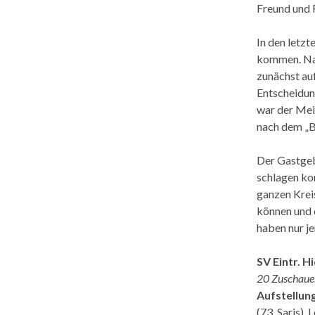
Freund und F
In den letzt
kommen. Nac
zunächst auf
Entscheidun
war der Mein
nach dem „Bi
Der Gastgeb
schlagen kon
ganzen Kreis
können und d
haben nur je
SV Eintr. H
20 Zuschaue
Aufstellung
(73. Saris),