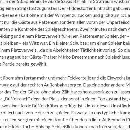
en. In der 63. Spielminute wurde Savas Barlak im Strafraum wüst u
tig einen Strafstoß zugunsten Der Hiddestorfer Eintracht gab. Ser
diesen eiskalt ohne mit der Wimper zu zucken und glich zum 1:1 au
ht nur die Gäste aus Pattensen sondern allen voran der Unparteii
enten die Kontrolle des Spielgeschehens. Zwei Minuten nach dem 
ildung und einem Platzverweis für einen Pattensener Spieler, der –
tät bleiben – ein Witz war. Ein kleiner Schubser, um einen Spieler bei
inem Platzverweis, „da die Absicht einer Tätlichkeit vorlag.“ So d
hen gegenüber Gäste-Trainer Mirko Dreesmann nach Spielschluss.
e Partie bereits gewählt.
ht übernahm fortan mehr und mehr Feldvorteile und die Einwechslu
Schwung auf der rechten Außenbahn sorgen. Das eine oder andere 
or das Tor der Gäste, ohne aber Zählbares herausspringen zu lassen
r „Büffelranch“, denn der Platz, der sonst in einem Topzustand ist,
, wo eine Herde Büffel drüber gepflügt ist. Unter diesen Umstände
rolliert nach vorne durch zu spielen. Es war also das typische Kam
attensen, sorgten mit einem Konter über deren linke Außenbahn 
eim Hiddestorfer Anhang. Schließlich konnte man froh sein, dass 