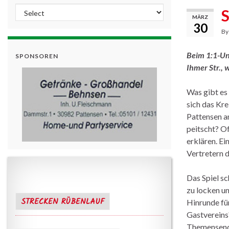
S
MÄRZ
30
B
Beim 1:1-Un
SPONSOREN
Ihmer Str., 
Was gibt es
sich das Kr
Pattensen a
peitscht? Of
erklären. Ei
Vertretern 
Das Spiel s
zu locken un
STRECKEN RÜBENLAUF
Hinrunde fü
Gastvereins?
Themensendu