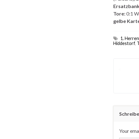
Ersatzbank
Tore:
0:1 We
gelbe Kart
1. Herren
Hiddestorf
,
T
Schreib
Your emai