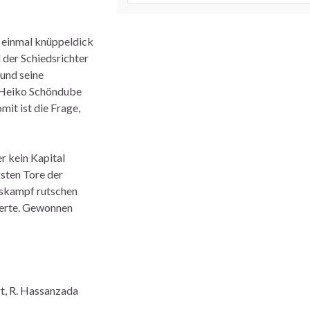
h einmal knüppeldick
der Schiedsrichter
 und seine
 Heiko Schöndube
mit ist die Frage,
r kein Kapital
gsten Tore der
egskampf rutschen
sterte. Gewonnen
rt, R. Hassanzada