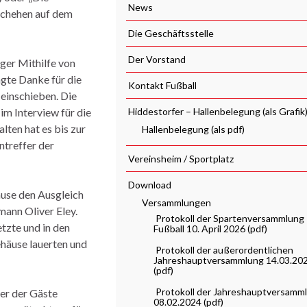
News
schehen auf dem
Die Geschäftsstelle
Der Vorstand
ger Mithilfe von
gte Danke für die
Kontakt Fußball
einschieben. Die
im Interview für die
Hiddestorfer – Hallenbelegung (als Grafik
lten hat es bis zur
Hallenbelegung (als pdf)
ntreffer der
Vereinsheim / Sportplatz
Download
ause den Ausgleich
Versammlungen
mann Oliver Eley.
Protokoll der Spartenversammlung
etzte und in den
Fußball 10. April 2026 (pdf)
häuse lauerten und
Protokoll der außerordentlichen
Jahreshauptversammlung 14.03.20
(pdf)
Protokoll der Jahreshauptversamm
er der Gäste
08.02.2024 (pdf)