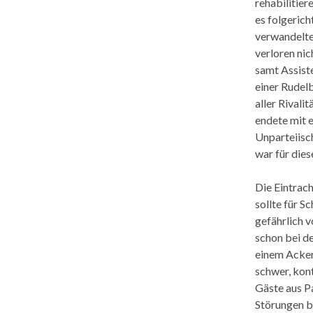
rehabilitier
es folgerich
verwandelte 
verloren nic
samt Assist
einer Rudelb
aller Rivali
endete mit e
Unparteiisc
war für dies
Die Eintrac
sollte für 
gefährlich v
schon bei de
einem Acker
schwer, kont
Gäste aus P
Störungen b