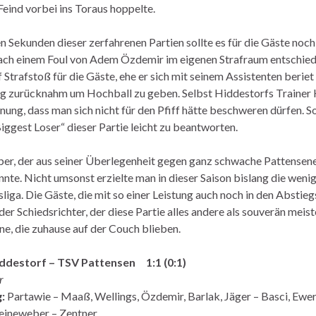
eind vorbei ins Toraus hoppelte.
en Sekunden dieser zerfahrenen Partien sollte es für die Gäste noc
h einem Foul von Adem Özdemir im eigenen Strafraum entschied 
 Strafstoß für die Gäste, ehe er sich mit seinem Assistenten beriet
g zurücknahm um Hochball zu geben. Selbst Hiddestorfs Trainer
ung, dass man sich nicht für den Pfiff hätte beschweren dürfen. So
ggest Loser“ dieser Partie leicht zu beantworten.
er, der aus seiner Überlegenheit gegen ganz schwache Pattensene
nte. Nicht umsonst erzielte man in dieser Saison bislang die weni
liga. Die Gäste, die mit so einer Leistung auch noch in den Absti
er Schiedsrichter, der diese Partie alles andere als souverän mei
ne, die zuhause auf der Couch blieben.
iddestorf – TSV Pattensen 1:1 (0:1)
r
:
Partawie – Maaß, Wellings, Özdemir, Barlak, Jäger – Basci, Ewe
 Leineweber – Zentner