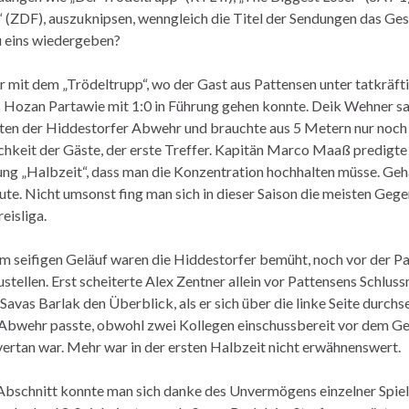
“ (ZDF), auszuknipsen, wenngleich die Titel der Sendungen das Ge
zu eins wiedergeben?
 mit dem „Trödeltrupp“, wo der Gast aus Pattensen unter tatkräfti
 Hozan Partawie mit 1:0 in Führung gehen konnte. Deik Wehner sa
iten der Hiddestorfer Abwehr und brauchte aus 5 Metern nur noch 
hkeit der Gäste, der erste Treffer. Kapitän Marco Maaß predigte 
ng „Halbzeit“, dass man die Konzentration hochhalten müsse. Geha
ute. Nicht umsonst fing man sich in dieser Saison die meisten Gege
eisliga.
m seifigen Geläuf waren die Hiddestorfer bemüht, noch vor der P
stellen. Erst scheiterte Alex Zentner allein vor Pattensens Schluss
Savas Barlak den Überblick, als er sich über die linke Seite durchs
Abwehr passte, obwohl zwei Kollegen einschussbereit vor dem Ge
vertan war. Mehr war in der ersten Halbzeit nicht erwähnenswert.
Abschnitt konnte man sich danke des Unvermögens einzelner Spiel