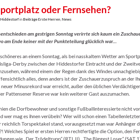
portplatz oder Fernsehen?
y
Hiddestorf
in
Beiträge Erste Herren
,
News
entschieden am gestrigen Sonntag verirrte sich kaum ein Zuschaue
wo am Ende keiner mit der Punkteteilung glücklich war…
 schöneres an einem Sonntag, als bei nasskaltem Wetter am Sportp
eisliga-Derby zwischen der Hiddestorfer Eintracht und der Zweitv
nzusehen, während einem der Regen dank des Windes unnachgiebig
fensichtlich alles, denn anders ist der Zuschauerzuspruch an der Ihm
n neuer Minusrekord war erreicht, außer den üblichen Verdächtigen
der Pattensener Reserve war kein weiterer Gast auszumachen.
chien die Dorfbewohner und sonstige Fußballinteressierte nicht v
d wer mag es ihnen verübeln? Wer will schon einen Tabellenletzten 
r reichlich Torspektakel stand, vorausgesetzt man war Anhänger de
! Welches Spiel er ersten Herren rechtfertigte die Option, den Fer
ngen wie „Der Trödeltrupp“ (RTL II), „The Biggest Loser“ (SAT 1