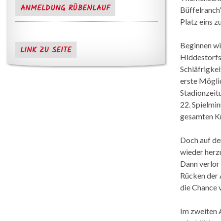
ANMELDUNG RÜBENLAUF
Büffelranch
Platz eins 
Beginnen wir
LINK ZU SEITE
Hiddestorfs
Schläfrigke
erste Möglic
Stadionzeitu
22. Spielmin
gesamten Kr
Doch auf de
wieder herzu
Dann verlor 
Rücken der 
die Chance 
Im zweiten 