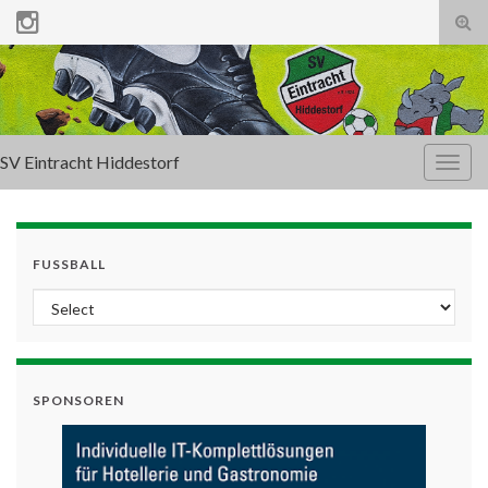
Tog
sear
for
SV Eintracht Hiddestorf
Togg
navig
FUSSBALL
SPONSOREN