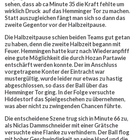
sehen, dass ab ca Minute 35 die Kraft fehlte um
wirklich Druck
auf das Hemminger Tor zu machen.
Statt auszugleichen fängt man sich so dann das
zweite Gegentor vor der Halbzeitpause.
Die Halbzeitpause schien beiden Teams gut getan
zu haben, denn die zweite Halbzeit begann mit
Feuer. Hemmingen hatte kurz nach Wiederanpfiff
eine gute Möglichkeit die durch Hozan Partawie
entschärft werden konnte. Der im Anschluss
vorgetragene Konter der Eintracht war
mustergültig, wurde leider nur etwas zu hastig
abgeschlossen, so dass der Ball über das
Hemminger Tor ging. In der Folge versuchte
Hiddestorf das Spielgeschehen zu übernehmen,
was aber nicht zu zwingenden Chancen führte.
Die entscheidene Szene trug sich in Minute 66 zu,
als Niclas Dammschneider mit einer Grätsche
versuchte eine Flanke zu verhindern. Der Ball flog
mit hoher Geschwindigkeit an seine Hand und die