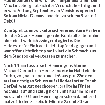
Außenbandes und wird noch länger ausfallen. Bei
Max Lieseberg hat sich der Verdacht bestätigt und
er wird Anfang September am Meniskus operiert.
So kam Niclas Dammschneider zu seinem Startelf-
Debüt.
Zum Spiel: Es entwickelte sich eine muntere Partie in
der der SC aus Hemmingen die Kontrolle übernahm,
aber nicht wirklich zwingend agierte. Die
Hiddestorfer Eintracht hielt tapfer dagegen und
war offensichtlich top motiviert die Schmach aus
dem Stadtpokal vergessen zu machen.
Nach 14 min fasste sich Hemmingens Stürmer
Michael Gerlach ein Herz, zündete im Halbfeld den
Turbo, zog nach innen und ließ aus gut 22m den
ersten richtigen Schuss aufs Hiddestorfer Tor ab.
Der Ball war gut geschossen, prallte im Fünfer
nochmal auf und schlug nicht unhaltbar im Tor ein.
So stand es 0:1 und Hemmingen schien damit erst
mal zufrieden zu sein. In Minute 25 und 30 kam