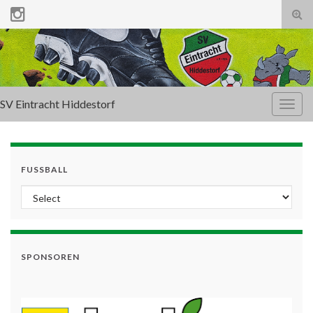
Tog
sear
for
SV Eintracht Hiddestorf
Togg
navig
FUSSBALL
SPONSOREN