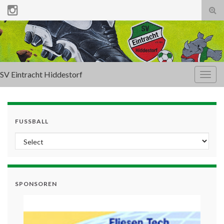
Tog
sear
for
SV Eintracht Hiddestorf
Togg
navig
FUSSBALL
SPONSOREN