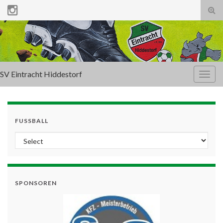
Tog
sear
for
SV Eintracht Hiddestorf
Togg
navig
FUSSBALL
SPONSOREN