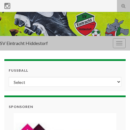
Tog
sear
for
SV Eintracht Hiddestorf
Togg
navig
FUSSBALL
SPONSOREN