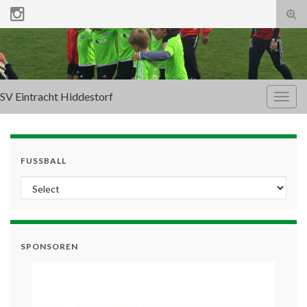
Tog
sear
for
SV Eintracht Hiddestorf
Togg
navig
FUSSBALL
SPONSOREN