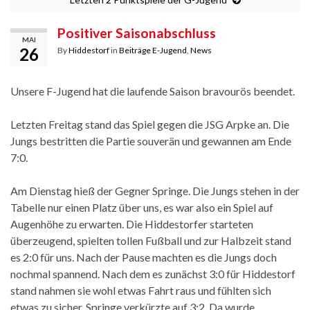
Positiver Saisonabschluss
MAI
26
By
Hiddestorf
in
Beiträge E-Jugend
,
News
Unsere F-Jugend hat die laufende Saison bravourös beendet.
Letzten Freitag stand das Spiel gegen die JSG Arpke an. Die
Jungs bestritten die Partie souverän und gewannen am Ende
7:0.
Am Dienstag hieß der Gegner Springe. Die Jungs stehen in der
Tabelle nur einen Platz über uns, es war also ein Spiel auf
Augenhöhe zu erwarten. Die Hiddestorfer starteten
überzeugend, spielten tollen Fußball und zur Halbzeit stand
es 2:0 für uns. Nach der Pause machten es die Jungs doch
nochmal spannend. Nach dem es zunächst 3:0 für Hiddestorf
stand nahmen sie wohl etwas Fahrt raus und fühlten sich
etwas zu sicher. Springe verkürzte auf 3:2. Da wurde