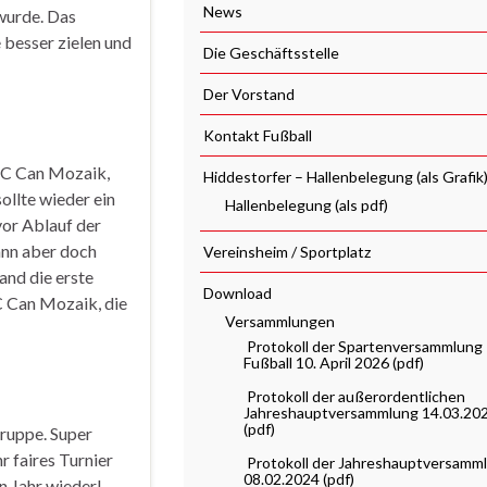
News
 wurde. Das
 besser zielen und
Die Geschäftsstelle
Der Vorstand
Kontakt Fußball
 FC Can Mozaik,
Hiddestorfer – Hallenbelegung (als Grafik
ollte wieder ein
Hallenbelegung (als pdf)
or Ablauf der
ann aber doch
Vereinsheim / Sportplatz
and die erste
Download
C Can Mozaik, die
Versammlungen
Protokoll der Spartenversammlung
Fußball 10. April 2026 (pdf)
Protokoll der außerordentlichen
Jahreshauptversammlung 14.03.20
(pdf)
Truppe. Super
 faires Turnier
Protokoll der Jahreshauptversamm
08.02.2024 (pdf)
 Jahr wieder!