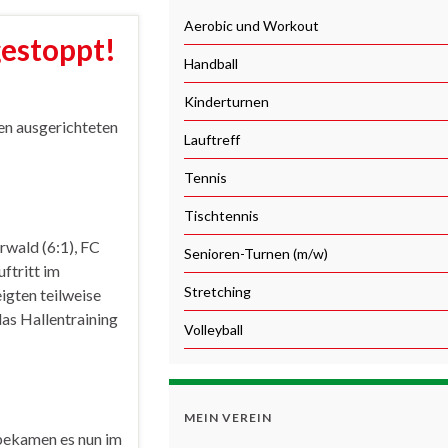
Aerobic und Workout
gestoppt!
Handball
Kinderturnen
en ausgerichteten
Lauftreff
Tennis
Tischtennis
rwald (6:1), FC
Senioren-Turnen (m/w)
ftritt im
Stretching
igten teilweise
das Hallentraining
Volleyball
MEIN VEREIN
bekamen es nun im