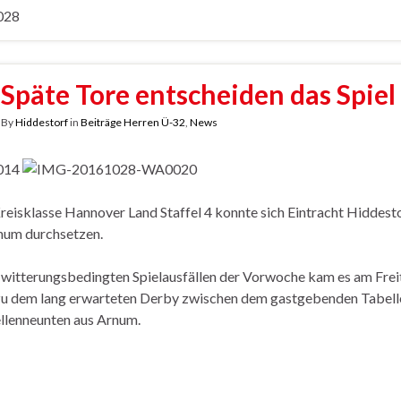
Späte Tore entscheiden das Spiel
By
Hiddestorf
in
Beiträge Herren Ü-32
,
News
 Kreisklasse Hannover Land Staffel 4 konnte sich Eintracht Hiddest
num durchsetzen.
witterungsbedingten Spielausfällen der Vorwoche kam es am Fre
 zu dem lang erwarteten Derby zwischen dem gastgebenden Tabel
llenneunten aus Arnum.