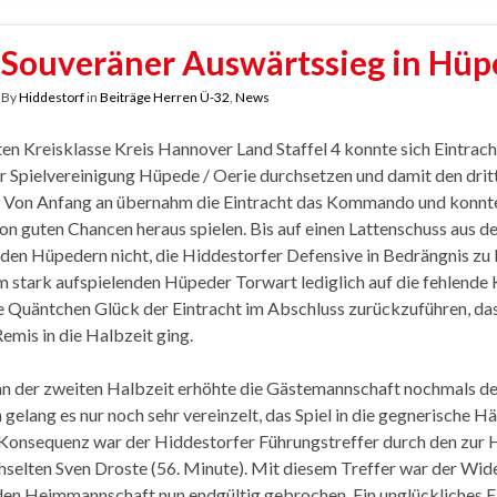
Souveräner Auswärtssieg in Hüp
By
Hiddestorf
in
Beiträge Herren Ü-32
,
News
sten Kreisklasse Kreis
Hannover
Land Staffel 4 konnte sich Eintrac
er Spielvereinigung Hüpede / Oerie durchsetzen und damit den dritt
. Von Anfang an übernahm die Eintracht das Kommando und konnte
von guten Chancen heraus spielen. Bis auf einen Lattenschuss aus d
 den Hüpedern nicht, die Hiddestorfer Defensive in Bedrängnis zu 
 stark aufspielenden Hüpeder Torwart lediglich auf die fehlende
e Quäntchen Glück der Eintracht im Abschluss zurückzuführen, das
emis in die Halbzeit ging.
n der zweiten Halbzeit erhöhte die Gästemannschaft nochmals d
elang es nur noch sehr vereinzelt, das Spiel in die gegnerische Hä
Konsequenz war der Hiddestorfer Führungstreffer durch den zur 
selten Sven Droste (56. Minute). Mit diesem Treffer war der Wid
n Heimmannschaft nun endgültig gebrochen. Ein unglückliches Ei