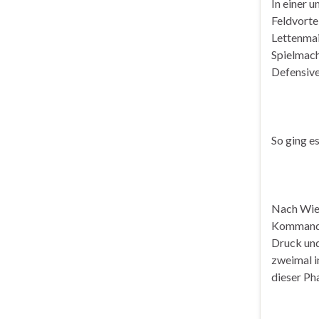
In einer 
Feldvorte
Lettenmai
Spielmach
Defensive
So ging e
Nach Wied
Kommando
Druck und
zweimal i
dieser Ph