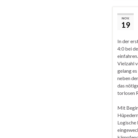
NOV.
19
In der er
4:0 bei d
einfahren
Vielzahl 
gelang es
neben dem
das nötig
torlosen R
Mit Begin
Hüpedern g
Logische 
eingewech
kämpfende