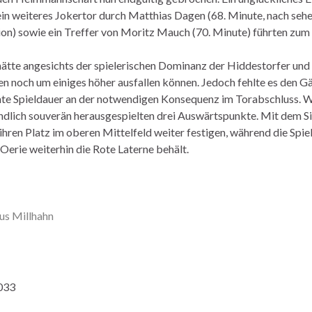
ein weiteres Jokertor durch Matthias Dagen (68. Minute, nach seh
ion) sowie ein Treffer von Moritz Mauch (70. Minute) führten zum
hätte angesichts der spielerischen Dominanz der Hiddestorfer und
n noch um einiges höher ausfallen können. Jedoch fehlte es den Gä
te Spieldauer an der notwendigen Konsequenz im Torabschluss. Wa
endlich souverän herausgespielten drei Auswärtspunkte. Mit dem S
 ihren Platz im oberen Mittelfeld weiter festigen, während die Spie
Oerie weiterhin die Rote Laterne behält.
us Millhahn