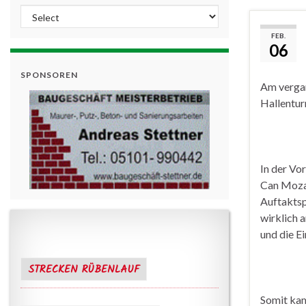
FEB.
06
SPONSOREN
Am vergan
Hallenturn
In der Vo
Can Mozai
Auftaktsp
wirklich 
und die E
STRECKEN RÜBENLAUF
Somit kam