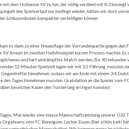
e mit dem Holtenser SV zu tun, der völlig verdient mit 4:3 besiegt
spiegelt den Spielverlauf nur bedingt wieder, hätten wir doch vorne
 den Schlussminuten kompakter verteidigen können.
 kam es dann zu einer Neuauflage der Vorrundenpartie gegen den
er SV Arnum im zweiten Halbfinalspiel kurzen Prozess machte. Es s
eglichenes und hart umkämpftes Match werden. Bis 90 Sekunden v
renden 12 Minuten Spielzeit lagen wir mit 3:2 Führung, mussten d
 Gegentreffer hinnehmen, sodass wir am Ende mit einem 3:4 Endst
e des Tages hinnehmen mussten. Gratulation an die Spieler vom F
 dünn besetzten Kader den Turniersieg erringen konnten!
 Tages: Mal wieder eine klasse Mannschaftsleistung unserer Ü32 
s Orgateams vom FC Bennigsen. Lecker Essen, Bier schön kalt! Sehr
weg sympathischen Mannschaften. Wir kommen gerne im nächsten