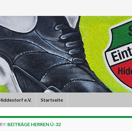
iddestorf e.V.
Startseite
RY:
BEITRÄGE HERREN Ü-32