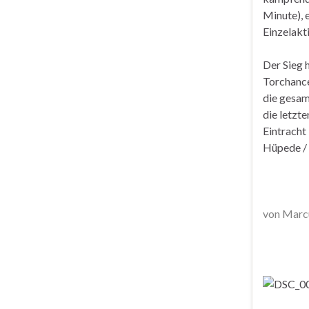
Minute), 
Einzelakt
Der Sieg 
Torchance
die gesam
die letzt
Eintracht
Hüpede / 
von Marc