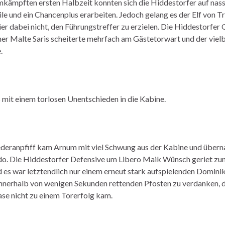
umkämpften ersten Halbzeit konnten sich die Hiddestorfer auf nas
ile und ein Chancenplus erarbeiten. Jedoch gelang es der Elf von T
er dabei nicht, den Führungstreffer zu erzielen. Die Hiddestorfer
er Malte Saris scheiterte mehrfach am Gästetorwart und der viel
.
s mit einem torlosen Unentschieden in die Kabine.
eranpfiff kam Arnum mit viel Schwung aus der Kabine und über
. Die Hiddestorfer Defensive um Libero Maik Wünsch geriet zu
 es war letztendlich nur einem erneut stark aufspielenden Domin
nnerhalb von wenigen Sekunden rettenden Pfosten zu verdanken, 
ase nicht zu einem Torerfolg kam.