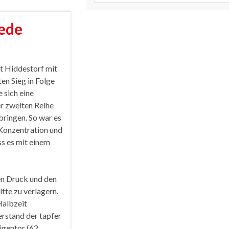
ede
ht Hiddestorf mit
en Sieg in Folge
 sich eine
er zweiten Reihe
bringen. So war es
 Konzentration und
s es mit einem
en Druck und den
lfte zu verlagern.
Halbzeit
erstand der tapfer
gentor (62.