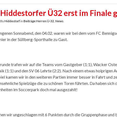
Hiddestorfer Ü32 erst im Finale 
By
Hiddestorf
in
Beiträge Herren Ü-32
,
News
genen Sonnabend, den 04.02. waren wir bei dem vom FC Bennigs
ier in der Süllberg-Sporthalle zu Gast.
rrunde trafen wir auf die Teams vom Gastgeber (1:1), Wacker Oste
k (1:1) und den SV 06 Lehrte (2:2). Nach einem etwas holprigen Au
iel kamen wir in den weiteren Partien immer besser in Fahrt und ze
ansehnliche Spielzüge die zu schönen Toren führten. Da haben sich 
inheiten im Soccerpark doch mal ausgezahlt!
en wir ungeschlagen mit 6 Punkten durch die Gruppenphase und 