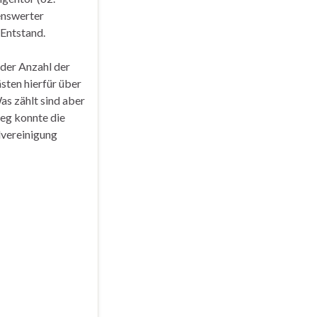
enswerter
 Entstand.
 der Anzahl der
sten hierfür über
s zählt sind aber
ieg konnte die
lvereinigung