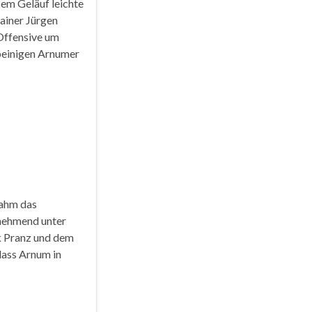
sem Geläuf leichte
rainer Jürgen
 Offensive um
beinigen Arnumer
nahm das
nehmend unter
ik Pranz und dem
dass Arnum in