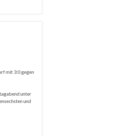
orf mit 3:0 gegen
itagabend unter
lensechsten und