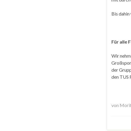
Bis dahin
Für alle 
Wir nehm
Großsport
der Grupp
den TUS R
von Mori