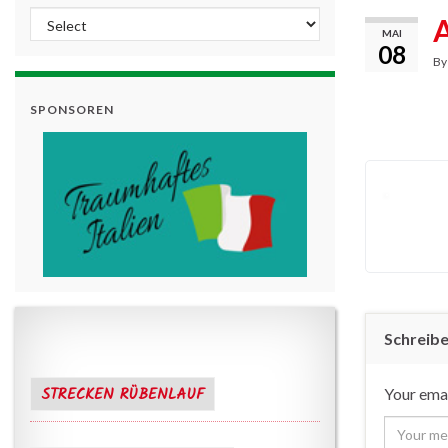
A
MAI
08
B
SPONSOREN
Schreib
STRECKEN RÜBENLAUF
Your emai