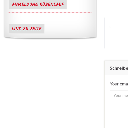
ANMELDUNG RÜBENLAUF
LINK ZU SEITE
Schreib
Your emai