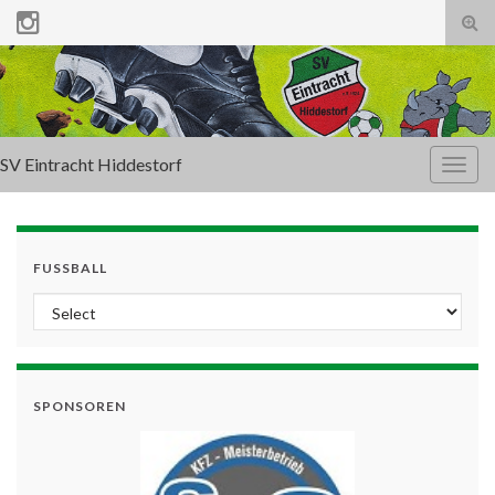
Tog
sear
for
SV Eintracht Hiddestorf
Togg
navig
FUSSBALL
SPONSOREN