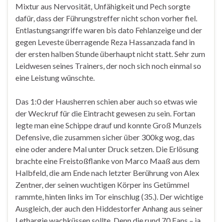
Mixtur aus Nervosität, Unfähigkeit und Pech sorgte
dafür, dass der Führungstreffer nicht schon vorher fiel.
Entlastungsangriffe waren bis dato Fehlanzeige und der
gegen Leveste überragende Reza Hassanzada fand in
der ersten halben Stunde überhaupt nicht statt. Sehr zum
Leidwesen seines Trainers, der noch sich noch einmal so
eine Leistung wünschte.
Das 1:0 der Hausherren schien aber auch so etwas wie
der Weckruf für die Eintracht gewesen zu sein. Fortan
legte man eine Schippe drauf und konnte Groß Munzels
Defensive, die zusammen sicher über 300kg wog, das
eine oder andere Mal unter Druck setzen. Die Erlösung
brachte eine Freistoßflanke von Marco Maaß aus dem
Halbfeld, die am Ende nach letzter Berührung von Alex
Zentner, der seinen wuchtigen Körper ins Getümmel
rammte, hinten links im Tor einschlug (35.). Der wichtige
Ausgleich, der auch den Hiddestorfer Anhang aus seiner
Lethargie wachküssen sollte. Denn die rund 70 Fans – ja,