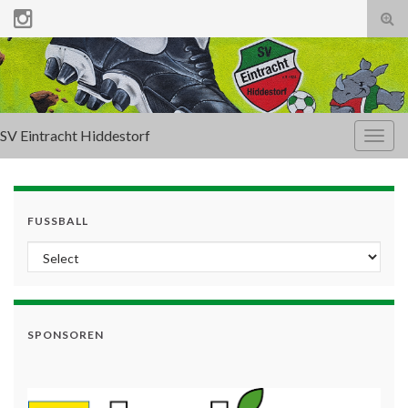
Tog
sear
for
SV Eintracht Hiddestorf
Togg
navig
FUSSBALL
SPONSOREN