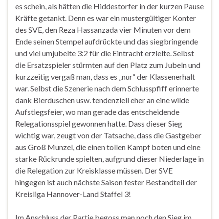
es schein, als hätten die Hiddestorfer in der kurzen Pause
Kräfte getankt. Denn es war ein mustergültiger Konter
des SVE, den Reza Hassanzada vier Minuten vor dem
Ende seinen Stempel aufdrückte und das siegbringende
und viel umjubelte 3:2 für die Eintracht erzielte. Selbst
die Ersatzspieler stürmten auf den Platz zum Jubeln und
kurzzeitig vergaß man, dass es „nur“ der Klassenerhalt
war. Selbst die Szenerie nach dem Schlusspfiff erinnerte
dank Bierduschen usw. tendenziell eher an eine wilde
Aufstiegsfeier, wo man gerade das entscheidende
Relegationsspiel gewonnen hatte. Dass dieser Sieg
wichtig war, zeugt von der Tatsache, dass die Gastgeber
aus Groß Munzel, die einen tollen Kampf boten und eine
starke Rückrunde spielten, aufgrund dieser Niederlage in
die Relegation zur Kreisklasse müssen. Der SVE
hingegen ist auch nächste Saison fester Bestandteil der
Kreisliga Hannover-Land Staffel 3!
Im Anschluss der Partie begoss man noch den Sieg im