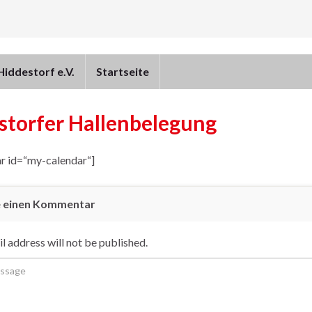
iddestorf e.V.
Startseite
storfer Hallenbelegung
r id=“my-calendar“]
e einen Kommentar
l address will not be published.